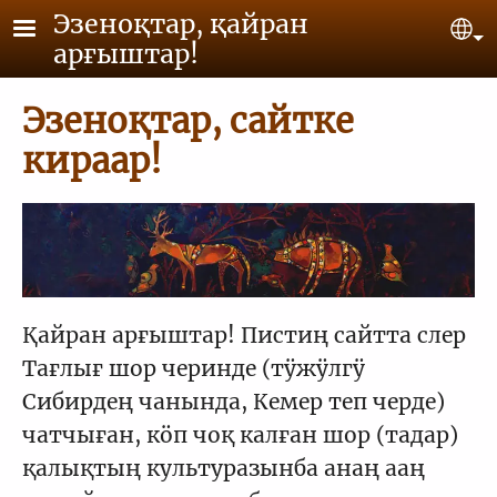
Skip to main content
Эзеноқтар, қайран
Se
арғыштар!
Эзеноқтар, сайтке
кираар!
Қайран арғыштар! Пистиң сайтта слер
Тағлығ шор черинде (тӱжӱлгӱ
Сибирдең чанында, Кемер теп черде)
чатчыған, кӧп чоқ калған шор (тадар)
қалықтың культуразынба анаң ааң