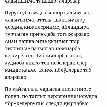
чадыйынма танышб-аларзаар.
Пурунғуба амдығы шор қалықтың
чадығынма, аттығ-шаптығ шор
чердиң кижилеринме, айландыра
турчыған природаба тоғыжарзаар.
Анаң пашка эңне қыннығ шор
тиллинме пазылған номнарба
кежирелген Библияларба, анаң
аудиоба видео теп небелерди слер
минде қанче-қанче пӧлӱглерде таб-
аларзаар.
По қайғаллығ чадығда писпе пирге
полуп, по тағлығ черлеринде чоруқпа
чӧр-келерге пис слерди қырчабыс.