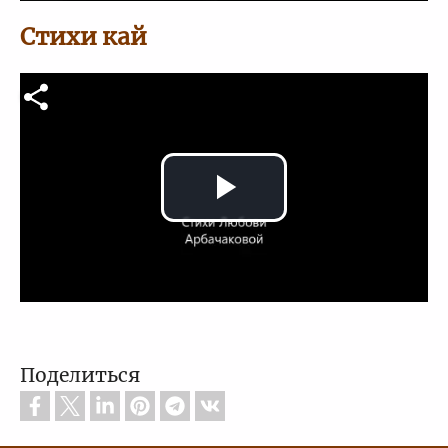
Стихи кай
Video file
Play
Video
Поделиться