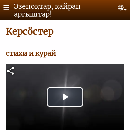
Skip to main content
Эзеноқтар, қайран
Se
арғыштар!
Керсöстер
стихи и курай
Video file
Play
Video