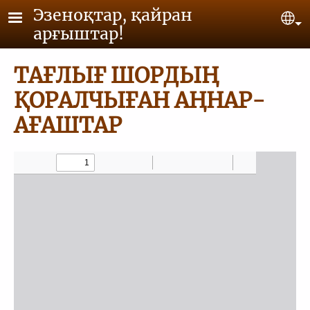
Skip to main content
Эзеноқтар, қайран
Se
арғыштар!
ТАҒЛЫҒ ШОРДЫҢ
ҚОРАЛЧЫҒАН АҢНАР-
АҒАШТАР